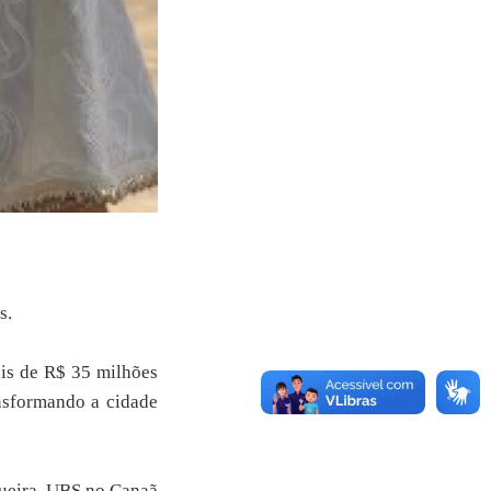
s.
ais de R$ 35 milhões
ansformando a cidade
queira, UBS no Canaã