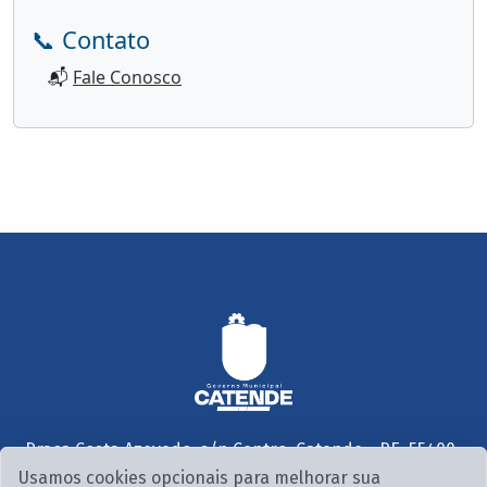
📞 Contato
📬
Fale Conosco
Praça Costa Azevedo, s/n Centro, Catende - PE, 55400-
000
Usamos cookies opcionais para melhorar sua